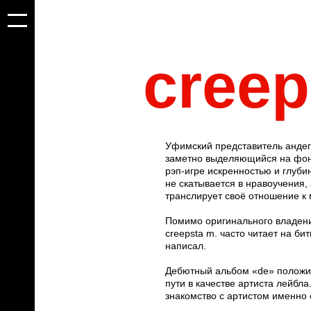
creep
Уфимский представитель андег
заметно выделяющийся на фон
рэп-игре искренностью и глуби
не скатывается в нравоучения,
транслирует своё отношение к 
Помимо оригинального владен
creepsta m. часто читает на би
написал.
Дебютный альбом «de» положи
пути в качестве артиста лейбл
знакомство с артистом именно с