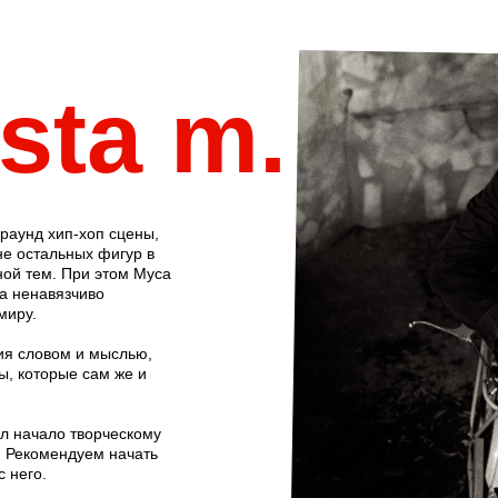
sta m.
раунд хип-хоп сцены,
е остальных фигур в
ной тем. При этом Муса
 а ненавязчиво
миру.
ия словом и мыслью,
ты, которые сам же и
л начало творческому
а. Рекомендуем начать
 него.