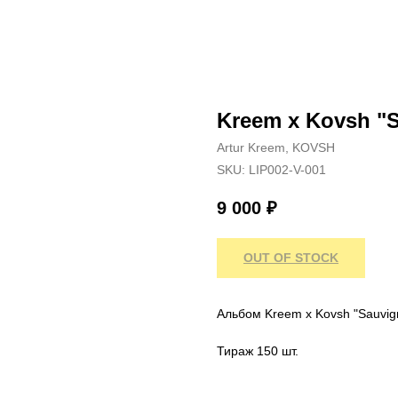
Kreem x Kovsh "
Artur Kreem, KOVSH
SKU:
LIP002-V-001
9 000
₽
OUT OF STOCK
Альбом Kreem x Kovsh "Sauvig
Тираж 150 шт.